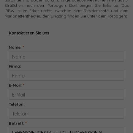
durch den Torbogen durch und geradeaus weiter, nehmen das 3.
Sträßchen nach dem Torbogen. Dort biegen Sie links ab. Das
IRBW ist im Erker rechts zwischen dem Residenzcafé und dem
Marionettentheater, den Eingang finden Sie unter dem Torbogen).
Kontaktieren Sie uns
Name:
*
Firma:
E-Mail:
*
Telefon:
Betreff:
*