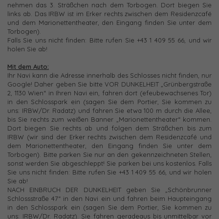
nehmen das 3. Sträßchen nach dem Torbogen. Dort biegen Sie
links ab. Das IRBW ist im Erker rechts zwischen dem Residenzcafé
und dem Marionettentheater, den Eingang finden Sie unter dem
Torbogen).
Falls Sie uns nicht finden: Bitte rufen Sie +43 1 409 55 66, und wir
holen Sie ab!
Mit dem Auto:
Ihr Navi kann die Adresse innerhalb des Schlosses nicht finden, nur
Google! Daher geben Sie bitte VOR DUNKELHEIT „Grünbergstraße
2, 1130 Wien“ in Ihren Navi ein, fahren dort (efeubewachsenes Tor)
in den Schlosspark ein (sagen Sie dem Portier, Sie kommen zu
uns: IRBW/Dr. Radatz) und fahren Sie etwa 100 m durch die Allee,
bis Sie rechts zum weißen Banner „Marionettentheater“ kommen.
Dort biegen Sie rechts ab und folgen dem Sträßchen bis zum
IRBW (wir sind der Erker rechts zwischen dem Residenzcafé und
dem Marionettentheater, den Eingang finden Sie unter dem
Torbogen). Bitte parken Sie nur an den gekennzeichneten Stellen,
sonst werden Sie abgeschleppt! Sie parken bei uns kostenlos. Falls
Sie uns nicht finden: Bitte rufen Sie +43 1 409 55 66, und wir holen
Sie ab!
NACH EINBRUCH DER DUNKELHEIT geben Sie „Schönbrunner
Schlossstraße 47“ in den Navi ein und fahren beim Haupteingang
in den Schlosspark ein (sagen Sie dem Portier, Sie kommen zu
uns: IRBW/Dr. Radatz). Sie fahren geradeaus bis unmittelbar vor