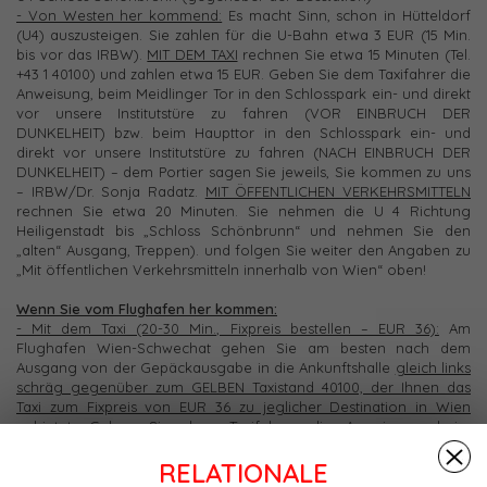
- Von Westen her kommend:
Es macht Sinn, schon in Hütteldorf
(U4) auszusteigen. Sie zahlen für die U-Bahn etwa 3 EUR (15 Min.
bis vor das IRBW).
MIT DEM TAXI
rechnen Sie etwa 15 Minuten (Tel.
+43 1 40100) und zahlen etwa 15 EUR. Geben Sie dem Taxifahrer die
Anweisung, beim Meidlinger Tor in den Schlosspark ein- und direkt
vor unsere Institutstüre zu fahren (VOR EINBRUCH DER
DUNKELHEIT) bzw. beim Haupttor in den Schlosspark ein- und
direkt vor unsere Institutstüre zu fahren (NACH EINBRUCH DER
DUNKELHEIT) – dem Portier sagen Sie jeweils, Sie kommen zu uns
– IRBW/Dr. Sonja Radatz.
MIT ÖFFENTLICHEN VERKEHRSMITTELN
rechnen Sie etwa 20 Minuten. Sie nehmen die U 4 Richtung
Heiligenstadt bis „Schloss Schönbrunn“ und nehmen Sie den
„alten“ Ausgang, Treppen). und folgen Sie weiter den Angaben zu
„Mit öffentlichen Verkehrsmitteln innerhalb von Wien“ oben!
Wenn Sie vom Flughafen her kommen:
- Mit dem Taxi (20-30 Min., Fixpreis bestellen – EUR 36):
Am
Flughafen Wien-Schwechat gehen Sie am besten nach dem
Ausgang von der Gepäckausgabe in die Ankunftshalle
gleich links
schräg gegenüber zum GELBEN Taxistand 40100, der Ihnen das
Taxi zum Fixpreis von EUR 36 zu jeglicher Destination in Wien
anbietet. Geben Sie dem Taxifahrer die Anweisung, beim
Meidlinger Tor in den Schlosspark ein- und direkt vor unsere
RELATIONALE
Institutstüre zu fahren (VOR EINBRUCH DER DUNKELHEIT) bzw.
beim Haupttor in den Schlosspark ein- und direkt vor unsere