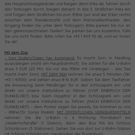
das Hauptschlossgebäude und biegen dann links ab, fahren durch
den Torbogen durch, biegen danach in das 3. Sträßchen links ein
und folgen dem Sträßchen bis zum IRBW (wir sind der Erker rechts
zwischen dem Residenzcafé und dem Marionettentheater, den
Eingang finden Sie unter dem Torbogen). Bitte parken Sie nur an
den gekennzeichneten Stellen! Sie parken bei uns kostenlos. Falls
Sie uns nicht finden: Bitte rufen Sie +43 1 409 55 66, und wir holen
Sie ab!
Mit dem Zug:
- Von Süden/Osten her kommend:
Es macht Sinn, in Meidling
auszusteigen (nicht am Hauptbahnhof). Sie zahlen für die U-Bahn
etwa 3 EUR (20 Min. bis vor das IRBW mit Umsteigen – das Taxi
macht mehr Sinn).
MIT DEM TAXI
rechnen Sie etwa 5 Minuten (Tel.
+43 1 40100) und zahlen etwa 8-10 EUR. Geben Sie dem Taxifahrer
die Anweisung, beim Meidlinger Tor in den Schlosspark ein- und
direkt vor unsere Institutstüre zu fahren (VOR EINBRUCH DER
DUNKELHEIT) bzw. beim Haupttor in den Schlosspark ein- und
direkt vor unsere Institutstüre zu fahren (NACH EINBRUCH DER
DUNKELHEIT) – dem Portier sagen Sie jeweils, Sie kommen zu uns
– IRBW/Dr. Sonja Radatz.
MIT ÖFFENTLICHEN VERKEHRSMITTELN
nehmen Sie die U-Bahn U 6 Richtung Floridsdorf bis
„Niederhofstraße“ (1 Station), dann den Bus 10A bis Schloss
Schönbrunn (3 Stationen). Gehen Sie von dort zur U-Bahn-Station
U4 Schloss Schönbrunn (gegenüber der Busstation)