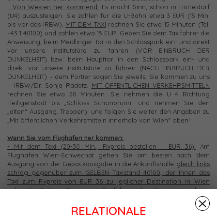
- Von Westen her kommend:
Es macht Sinn, schon in Hütteldorf
(U4) auszusteigen. Sie zahlen für die U-Bahn etwa 3 EUR (15 Min.
bis vor das IRBW).
MIT DEM TAXI
rechnen Sie etwa 15 Minuten (Tel.
+43 1 40100) und zahlen etwa 15 EUR. Geben Sie dem Taxifahrer die
Anweisung, beim Meidlinger Tor in den Schlosspark ein- und direkt
vor unsere Institutstüre zu fahren (VOR EINBRUCH DER
DUNKELHEIT) bzw. beim Haupttor in den Schlosspark ein- und
direkt vor unsere Institutstüre zu fahren (NACH EINBRUCH DER
DUNKELHEIT) – dem Portier sagen Sie jeweils, Sie kommen zu uns
– IRBW/Dr. Sonja Radatz.
MIT ÖFFENTLICHEN VERKEHRSMITTELN
rechnen Sie etwa 20 Minuten. Sie nehmen die U 4 Richtung
Heiligenstadt bis „Schloss Schönbrunn“ und nehmen Sie den
„alten“ Ausgang, Treppen). und folgen Sie weiter den Angaben zu
„Mit öffentlichen Verkehrsmitteln innerhalb von Wien“ oben!
Wenn Sie vom Flughafen her kommen:
- Mit dem Taxi (20-30 Min., Fixpreis bestellen – EUR 36):
Am
Flughafen Wien-Schwechat gehen Sie am besten nach dem
Ausgang von der Gepäckausgabe in die Ankunftshalle
gleich links
schräg gegenüber zum GELBEN Taxistand 40100, der Ihnen das
Taxi zum Fixpreis von EUR 36 zu jeglicher Destination in Wien
anbietet. Geben Sie dem Taxifahrer die Anweisung, beim
Meidlinger Tor in den Schlosspark ein- und direkt vor unsere
RELATIONALE
Institutstüre zu fahren (VOR EINBRUCH DER DUNKELHEIT) bzw.
beim Haupttor in den Schlosspark ein- und direkt vor unsere