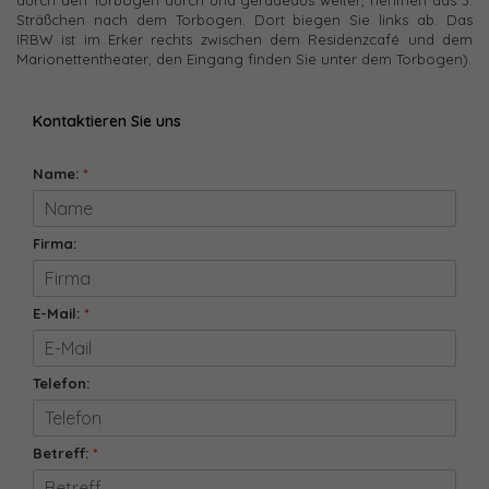
durch den Torbogen durch und geradeaus weiter, nehmen das 3.
Sträßchen nach dem Torbogen. Dort biegen Sie links ab. Das
IRBW ist im Erker rechts zwischen dem Residenzcafé und dem
Marionettentheater, den Eingang finden Sie unter dem Torbogen).
Kontaktieren Sie uns
Name:
*
Firma:
E-Mail:
*
Telefon:
Betreff:
*