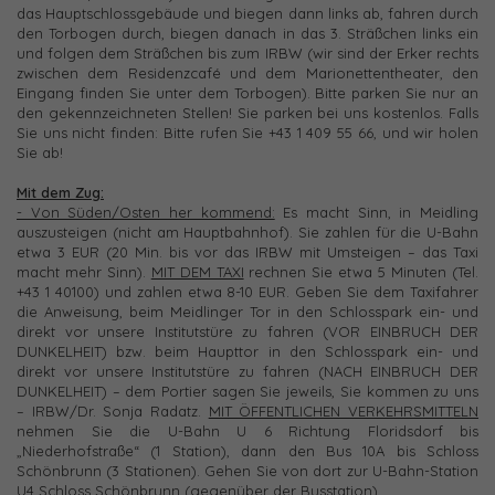
das Hauptschlossgebäude und biegen dann links ab, fahren durch
den Torbogen durch, biegen danach in das 3. Sträßchen links ein
und folgen dem Sträßchen bis zum IRBW (wir sind der Erker rechts
zwischen dem Residenzcafé und dem Marionettentheater, den
Eingang finden Sie unter dem Torbogen). Bitte parken Sie nur an
den gekennzeichneten Stellen! Sie parken bei uns kostenlos. Falls
Sie uns nicht finden: Bitte rufen Sie +43 1 409 55 66, und wir holen
Sie ab!
Mit dem Zug:
- Von Süden/Osten her kommend:
Es macht Sinn, in Meidling
auszusteigen (nicht am Hauptbahnhof). Sie zahlen für die U-Bahn
etwa 3 EUR (20 Min. bis vor das IRBW mit Umsteigen – das Taxi
macht mehr Sinn).
MIT DEM TAXI
rechnen Sie etwa 5 Minuten (Tel.
+43 1 40100) und zahlen etwa 8-10 EUR. Geben Sie dem Taxifahrer
die Anweisung, beim Meidlinger Tor in den Schlosspark ein- und
direkt vor unsere Institutstüre zu fahren (VOR EINBRUCH DER
DUNKELHEIT) bzw. beim Haupttor in den Schlosspark ein- und
direkt vor unsere Institutstüre zu fahren (NACH EINBRUCH DER
DUNKELHEIT) – dem Portier sagen Sie jeweils, Sie kommen zu uns
– IRBW/Dr. Sonja Radatz.
MIT ÖFFENTLICHEN VERKEHRSMITTELN
nehmen Sie die U-Bahn U 6 Richtung Floridsdorf bis
„Niederhofstraße“ (1 Station), dann den Bus 10A bis Schloss
Schönbrunn (3 Stationen). Gehen Sie von dort zur U-Bahn-Station
U4 Schloss Schönbrunn (gegenüber der Busstation)