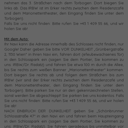
nehmen das 3. Sträßchen nach dem Torbogen. Dort biegen Sie
links ab. Das IRBW ist im Erker rechts zwischen dem Residenzcafé
und dem Marionettentheater, den Eingang finden Sie unter dem
Torbogen).
Falls Sie uns nicht finden: Bitte rufen Sie +43 1 409 55 66, und wir
holen Sie ab!
Mit dem Auto:
Ihr Navi kann die Adresse innerhalb des Schlosses nicht finden, nur
Google! Daher geben Sie bitte VOR DUNKELHEIT „Grünbergstraße
2, 1130 Wien“ in Ihren Navi ein, fahren dort (efeubewachsenes Tor)
in den Schlosspark ein (sagen Sie dem Portier, Sie kommen zu
uns: IRBW/Dr. Radatz) und fahren Sie etwa 100 m durch die Allee,
bis Sie rechts zum weißen Banner „Marionettentheater“ kommen.
Dort biegen Sie rechts ab und folgen dem Sträßchen bis zum
IRBW (wir sind der Erker rechts zwischen dem Residenzcafé und
dem Marionettentheater, den Eingang finden Sie unter dem
Torbogen). Bitte parken Sie nur an den gekennzeichneten Stellen,
sonst werden Sie abgeschleppt! Sie parken bei uns kostenlos. Falls
Sie uns nicht finden: Bitte rufen Sie +43 1 409 55 66, und wir holen
Sie ab!
NACH EINBRUCH DER DUNKELHEIT geben Sie „Schönbrunner
Schlossstraße 47“ in den Navi ein und fahren beim Haupteingang
in den Schlosspark ein (sagen Sie dem Portier, Sie kommen zu
uns: IRBW/Dr. Radatz). Sie fahren geradeaus bis unmittelbar vor