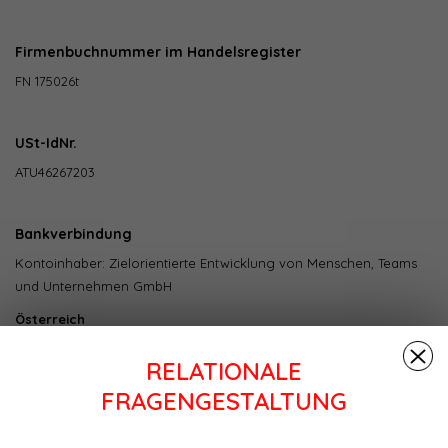
Firmenbuchnummer im Handelsregister
FN 175026t
USt-IdNr.
ATU46267203
Bankverbindung
Kontoinhaber: Zielorientierte Entwicklung von Menschen, Teams
und Unternehmen GmbH
Österreich
Name der Bank: Holvi Payment Services Oy
RELATIONALE
IBAN: FI06 7997 7991 8090 75
SWIFT: HOLVFIHH
FRAGENGESTALTUNG