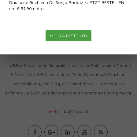
Das neue Buch von Dr. Sonja Radatz - JETZT BESTELLEN
um € 59,90 netto
MEHR & BESTELLEN
Im IBRW Shop finden Sie praktisch alles zur Relationalen Theorie
& Praxis: Artikel, Bücher, Videos, Tools, Beratung & Coaching,
Weiterbildung, den Blog, die Zeitschrift LO… Und natürlich
erfahren Sie auch, was den Relationalen Ansatz einzigartig macht.
E-Mail
irbw@irbw.net