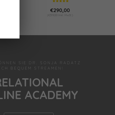
€290,00
(€319,00 Inkl. MwSt.)
ÖNNEN SIE DR. SONJA RADATZ
UCH BEQUEM STREAMEN!
RELATIONAL
LINE ACADEMY