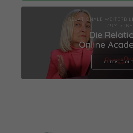
RELATIONALE WEITERBI
ZUM STR
Die Relati
Online Acad
CHECK IT OUT