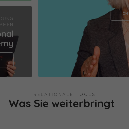
CH
LDUNG
EAMEN
onal
emy
!
RELATIONALE TOOLS
Was Sie weiterbringt