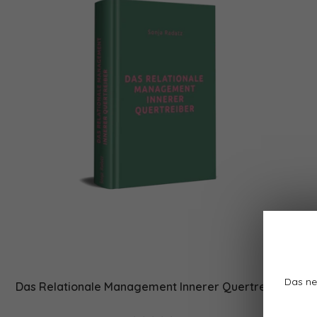
Das ne
Das Relationale Management Innerer Quertreiber