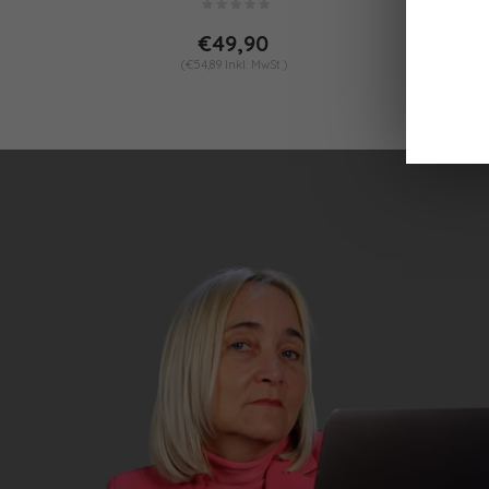
€49,90
(€54,89 Inkl. MwSt.)