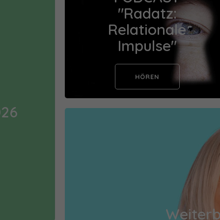
"Radatz:
Relationale
Impulse"
HÖREN
026
Weiterb