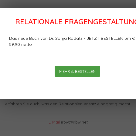
RELATIONALE FRAGENGESTALTUN
Das neue Buch von Dr. Sonja Radatz - JETZT BESTELLEN um €
59,90 netto
MEHR & BESTELLEN
Im IBRW Shop finden Sie praktisch alles zur Relationalen Theorie
& Praxis: Artikel, Bücher, Videos, Tools, Beratung & Coaching,
Weiterbildung, den Blog, die Zeitschrift LO… Und natürlich
erfahren Sie auch, was den Relationalen Ansatz einzigartig macht.
E-Mail
irbw@irbw.net