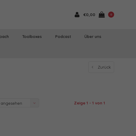
€0,00
0
Coach
Toolboxes
Podcast
Über uns
Zurück
Zeige 1 - 1 von 1
 angesehen