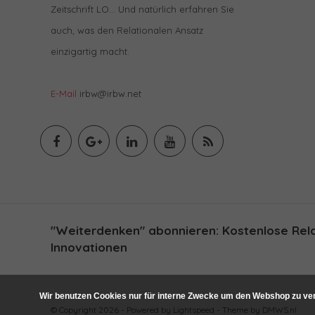
Zeitschrift LO… Und natürlich erfahren Sie
auch, was den Relationalen Ansatz
einzigartig macht.
E-Mail
irbw@irbw.net
"Weiterdenken" abonnieren: Kostenlose Relat
Innovationen
Wir benutzen Cookies nur für interne Zwecke um den Webshop zu ver
© Copyright 2026 - Powered by
Lightspeed
- Theme by
DMWS.nl