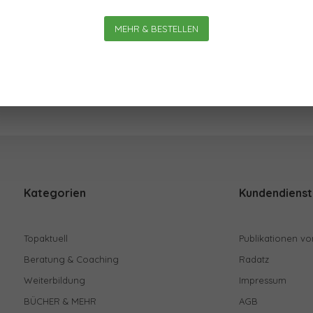
Am meisten
MEHR & BESTELLEN
Kategorien
Kundendienst
Topaktuell
Publikationen vo
Beratung & Coaching
Radatz
Weiterbildung
Impressum
BÜCHER & MEHR
AGB