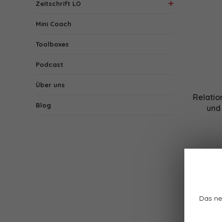
Zeitschrift LO
Mini Coach
Toolboxes
Podcast
Über uns
Relatio
Blog
und
Das ne
1 Produk