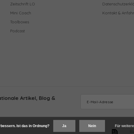
Zeitschrift LO
Datenschutzerkl
Mini Coach
Kontakt & Anfahr
Toolboxes
Podcast
ionale Artikel, Blog &
bessern. Ist das in Ordnung?
Ja
Nein
Für weitere