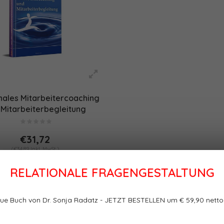
nales Mitarbeitercoaching
 Mitarbeiterbegleitung
€31,72
(€34,89 Inkl. MwSt.)
RELATIONALE FRAGENGESTALTUNG
ue Buch von Dr. Sonja Radatz - JETZT BESTELLEN um € 59,90 netto
te
Sortieren nach: