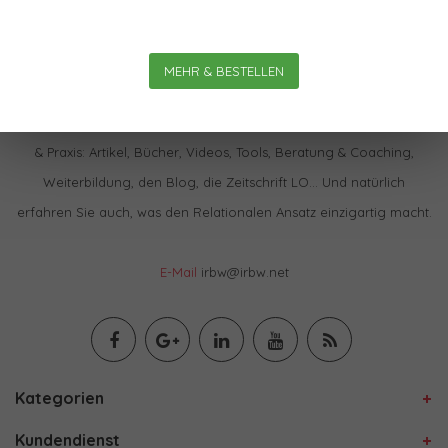
MEHR & BESTELLEN
Im IBRW Shop finden Sie praktisch alles zur Relationalen Theorie
& Praxis: Artikel, Bücher, Videos, Tools, Beratung & Coaching,
Weiterbildung, den Blog, die Zeitschrift LO… Und natürlich
erfahren Sie auch, was den Relationalen Ansatz einzigartig macht.
E-Mail
irbw@irbw.net
Kategorien
Kundendienst