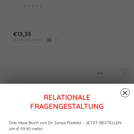
einer Epistemologie der
Verantwortung (PDF)
€13,33
+
(€14,66 Inkl. MwSt.)
Am
meisten
angesehen
RELATIONALE
FRAGENGESTALTUNG
Das neue Buch von Dr. Sonja Radatz - JETZT BESTELLEN
um € 59,90 netto