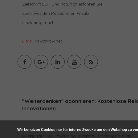
Zeitschrift LO… Und natürlich erfahren Sie
auch, was den Relationalen Ansatz
einzigartig macht.
E-Mail
irbw@irbw.net
"Weiterdenken" abonnieren: Kostenlose Relat
Innovationen
Wir benutzen Cookies nur für interne Zwecke um den Webshop zu ver
© Copyright 2026 - Powered by
Lightspeed
- Theme by
DMWS.nl