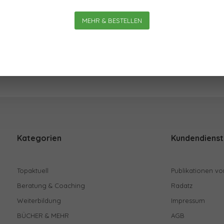
Am meisten
MEHR & BESTELLEN
Kategorien
Kundendienst
Topaktuell
Publikationen vo
Beratung & Coaching
Radatz
Weiterbildung
Impressum
BÜCHER & MEHR
AGB