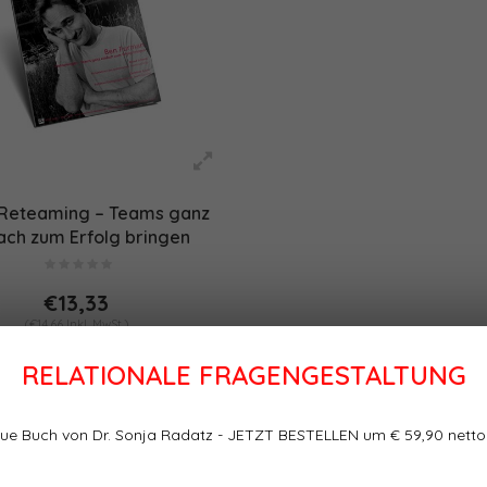
 Reteaming – Teams ganz
ach zum Erfolg bringen
(PDF/Print)
€13,33
(€14,66 Inkl. MwSt.)
RELATIONALE FRAGENGESTALTUNG
ue Buch von Dr. Sonja Radatz - JETZT BESTELLEN um € 59,90 netto
te
Sortieren nach: