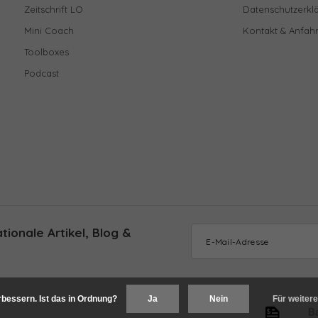
Zeitschrift LO
Datenschutzerkl
Mini Coach
Kontakt & Anfahr
Toolboxes
Podcast
ionale Artikel, Blog &
bessern. Ist das in Ordnung?
Ja
Nein
Für weitere