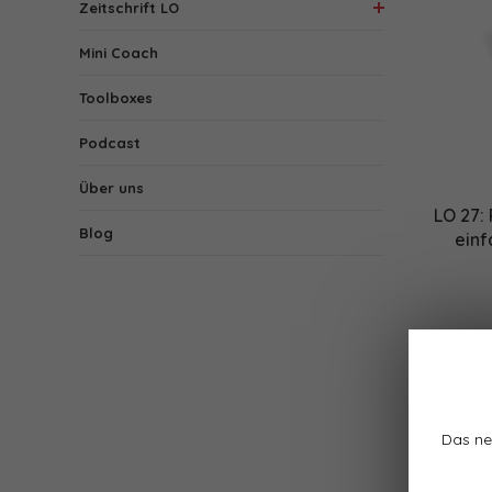
Zeitschrift LO
Mini Coach
Toolboxes
Podcast
Über uns
LO 27:
Blog
einf
Das ne
1 Produk