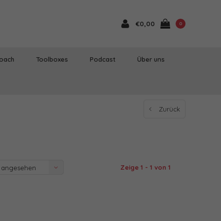
€0,00
0
Coach
Toolboxes
Podcast
Über uns
Zurück
Zeige 1 - 1 von 1
 angesehen