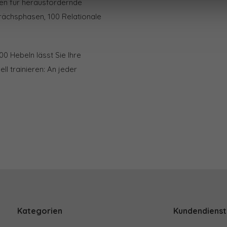
agen für herausfordernde
rächsphasen, 100 Relationale
0 Hebeln lässt Sie Ihre
l trainieren: An jeder
Kategorien
Kundendienst