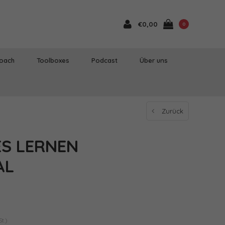
€0,00
0
Coach
Toolboxes
Podcast
Über uns
Zurück
ES LERNEN
AL
t.)