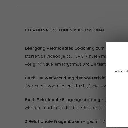
RELATIONALES LERNEN PROFESSIONAL
Lehrgang Relationales Coaching zum Streamen
starten. 51 Videos je ca. 10-45 Minuten machen Sie 
völlig indivduellem Rhythmus und Zeiteinteilung. 1 Jah
Das ne
Buch Die Weiterbildung der Weiterbildung
– wie 
„Vermitteln von Inhalten“ durch „Sichern von Können
Buch Relationale Fragengestaltung –
Das Buch, d
wirksam macht und damit gezielt Lernen triggert.
3 Relationale Fragenboxen
– gesamt 300 Relationa