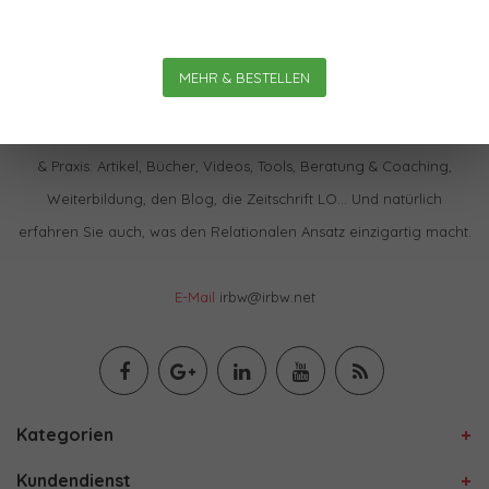
MEHR & BESTELLEN
Im IBRW Shop finden Sie praktisch alles zur Relationalen Theorie
& Praxis: Artikel, Bücher, Videos, Tools, Beratung & Coaching,
Weiterbildung, den Blog, die Zeitschrift LO… Und natürlich
erfahren Sie auch, was den Relationalen Ansatz einzigartig macht.
E-Mail
irbw@irbw.net
Kategorien
Kundendienst