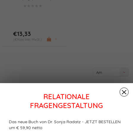
€13,33
+
(€14,66 Inkl. MwSt.)
Am
meisten
angesehen
RELATIONALE
FRAGENGESTALTUNG
Das neue Buch von Dr. Sonja Radatz - JETZT BESTELLEN
um € 59,90 netto