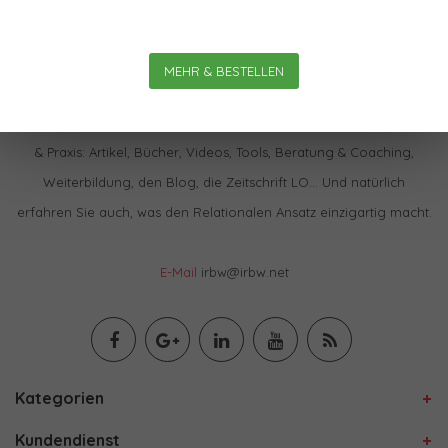
MEHR & BESTELLEN
Im IBRW Shop finden Sie praktisch alles zur Relationalen Theorie
& Praxis: Artikel, Bücher, Videos, Tools, Beratung & Coaching,
Weiterbildung, den Blog, die Zeitschrift LO… Und natürlich
erfahren Sie auch, was den Relationalen Ansatz einzigartig macht.
E-Mail
irbw@irbw.net
Kategorien
Kundendienst