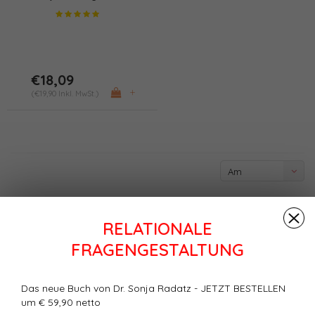
€18,09
+
(€19,90 Inkl. MwSt.)
Am
meisten
angesehen
RELATIONALE
FRAGENGESTALTUNG
Das neue Buch von Dr. Sonja Radatz - JETZT BESTELLEN
um € 59,90 netto