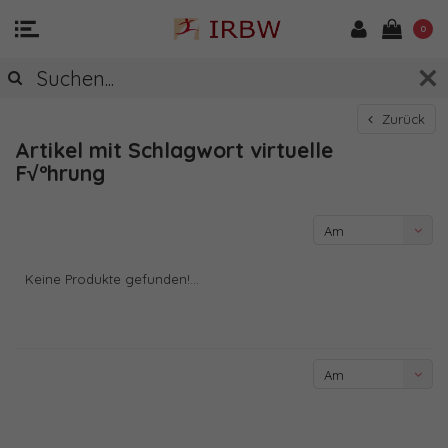
0
Zurück
Artikel mit Schlagwort virtuelle
F√ºhrung
Am
meisten
Keine Produkte gefunden!...
angesehen
Am
meisten
angesehen