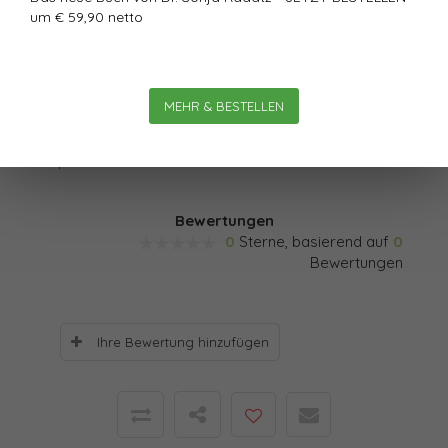
Gesprächsphasen, 100 Relationale
um € 59,90 netto
Subjektivierungsfragen.
Das Wirksamkeitssystem
– Ein Audio-System mit 100
Hebeln lässt Sie Ihre Gesprächswirksamkeit ein ganzes
MEHR & BESTELLEN
Jahr lang individuell trainieren: An jeder
Gesprächssituation.
Bewertungen
0
Sterne, basierend auf
0
Bewertungen
Ihre Bewertung hinzufügen