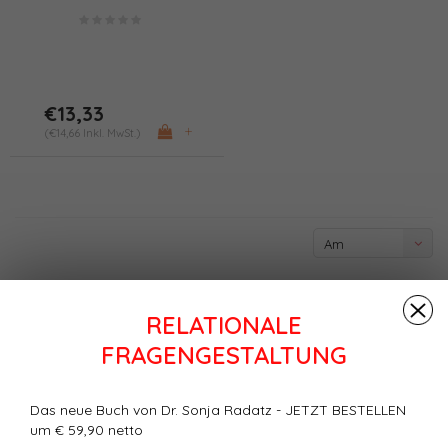
"Führungsmacht" (PDF)
€13,33
+
(€14,66 Inkl. MwSt.)
Am
meisten
angesehen
RELATIONALE
FRAGENGESTALTUNG
Das neue Buch von Dr. Sonja Radatz - JETZT BESTELLEN
um € 59,90 netto