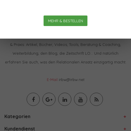
MEHR & BESTELLEN
Im IBRW Shop finden Sie praktisch alles zur Relationalen Theorie
& Praxis: Artikel, Bücher, Videos, Tools, Beratung & Coaching,
Weiterbildung, den Blog, die Zeitschrift LO… Und natürlich
erfahren Sie auch, was den Relationalen Ansatz einzigartig macht.
E-Mail
irbw@irbw.net
Kategorien
Kundendienst