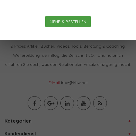
MEHR & BESTELLEN
Im IBRW Shop finden Sie praktisch alles zur Relationalen Theorie
& Praxis: Artikel, Bücher, Videos, Tools, Beratung & Coaching,
Weiterbildung, den Blog, die Zeitschrift LO… Und natürlich
erfahren Sie auch, was den Relationalen Ansatz einzigartig macht.
E-Mail
irbw@irbw.net
Kategorien
Kundendienst