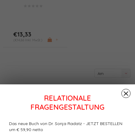
Lösungsfokussierten
Kurzzeitberatung (PDF)
€13,33
+
(€14,66 Inkl. MwSt.)
Am
meisten
angesehen
RELATIONALE
FRAGENGESTALTUNG
Das neue Buch von Dr. Sonja Radatz - JETZT BESTELLEN
um € 59,90 netto