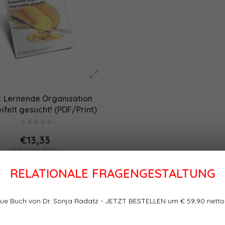
: Lernende Organisation
ifelt gesucht! (PDF/Print)
€13,33
(€14,66 Inkl. MwSt.)
RELATIONALE FRAGENGESTALTUNG
ue Buch von Dr. Sonja Radatz - JETZT BESTELLEN um € 59,90 netto
te
Sortieren nach: