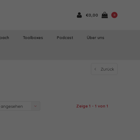
€0,00
0
Coach
Toolboxes
Podcast
Über uns
Zurück
Zeige 1 - 1 von 1
 angesehen