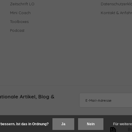
Zeitschrift LO
Datenschutzerkl
Mini Coach
Kontakt & Anfahr
Toolboxes
Podcast
ionale Artikel, Blog &
bessern. Ist das in Ordnung?
Ja
Nein
Für weitere