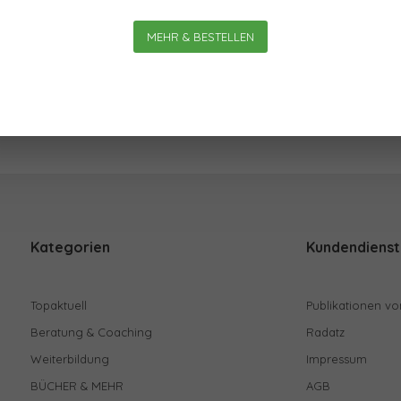
Am meisten
MEHR & BESTELLEN
Kategorien
Kundendienst
Topaktuell
Publikationen vo
Beratung & Coaching
Radatz
Weiterbildung
Impressum
BÜCHER & MEHR
AGB