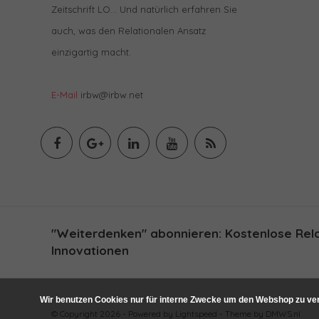
Zeitschrift LO… Und natürlich erfahren Sie
auch, was den Relationalen Ansatz
einzigartig macht.
E-Mail
irbw@irbw.net
"Weiterdenken" abonnieren: Kostenlose Relat
Innovationen
Wir benutzen Cookies nur für interne Zwecke um den Webshop zu ver
© Copyright 2026 - Powered by
Lightspeed
- Theme by
DMWS.nl