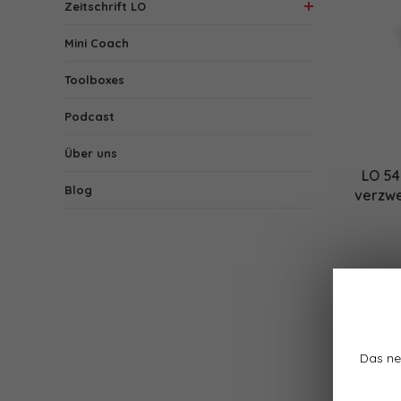
Zeitschrift LO
Mini Coach
Toolboxes
Podcast
Über uns
LO 54
Blog
verzwe
Das ne
1 Produk