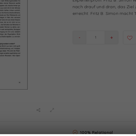
nach drauf und dran, das Ziel z
erreicht: Fritz B. Simon macht 
-
+
100% Relational