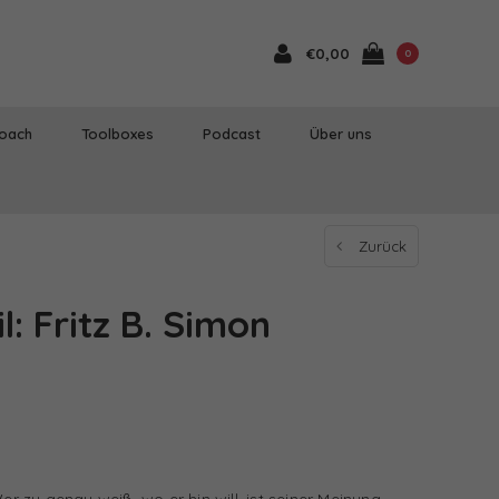
€0,00
0
Coach
Toolboxes
Podcast
Über uns
Zurück
l: Fritz B. Simon
Wer zu genau weiß, wo er hin will, ist seiner Meinung