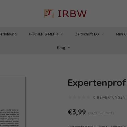
erbildung
BÜCHER & MEHR
Zeitschrift LO
Mini 
Blog
Expertenprofi
0 BEWERTUNGEN
€3,99
(€4,39 Inkl. MwSt.)
Expertenprofil: Fritz B. Simon 