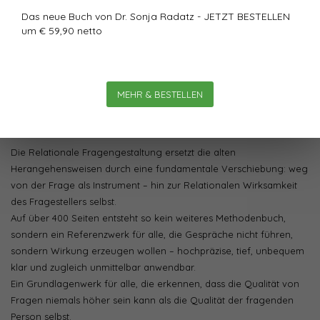
Das klingt simpel. Ist es aber nicht.
Das neue Buch von Dr. Sonja Radatz - JETZT BESTELLEN
um € 59,90 netto
Dieses Buch verschiebt alles, was wir über systemische,
lösungsfokussierte oder sokratische Gesprächsführung gelernt
haben – nicht, indem es sie weiterentwickelt oder in einen
größeren Rahmen einordnet, sondern indem es zeigt, dass diese
MEHR & BESTELLEN
auf einer gemeinsamen Begrenzung beruhen: dem Fokus auf
Fragen, Methoden und Gesprächslogiken.
Die Relationale Fragengestaltung ersetzt die alten
Herangehensweisen durch eine fundamentale Verschiebung: weg
von der Frage als Instrument – hin zur Relationalen Wirksamkeit
des Fragestellers selbst.
Auf über 400 Seiten entsteht so kein weiteres Methodenbuch,
sondern ein Referenzwerk für alle, die Gespräche nicht führen,
sondern Wirkung erzeugen wollen – hochpräzise, tief, unbequem
klar und zugleich unmittelbar anwendbar.
Ein Grundlagenwerk für alle, die erkennen, dass die Qualität von
Fragen niemals höher sein kann als die Qualität der fragenden
Person selbst.