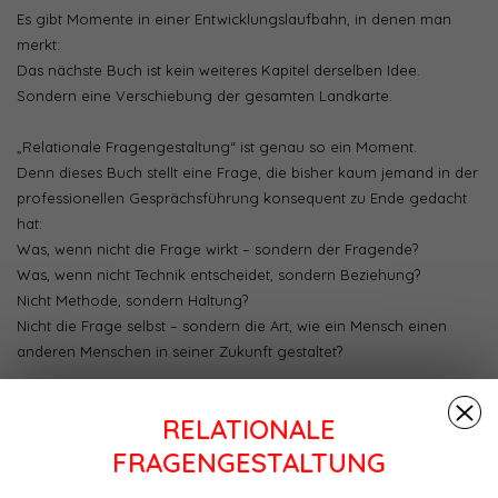
Es gibt Momente in einer Entwicklungslaufbahn, in denen man
merkt:
Das nächste Buch ist kein weiteres Kapitel derselben Idee.
Sondern eine Verschiebung der gesamten Landkarte.
„Relationale Fragengestaltung“ ist genau so ein Moment.
Denn dieses Buch stellt eine Frage, die bisher kaum jemand in der
professionellen Gesprächsführung konsequent zu Ende gedacht
hat:
Was, wenn nicht die Frage wirkt – sondern der Fragende?
Was, wenn nicht Technik entscheidet, sondern Beziehung?
Nicht Methode, sondern Haltung?
Nicht die Frage selbst – sondern die Art, wie ein Mensch einen
anderen Menschen in seiner Zukunft gestaltet?
Dieses Buch dreht den Fokus radikal:
RELATIONALE
Nicht Fragen gestalten Zukunft.
Sondern Menschen gestalten Menschen IN ihrer gewünschten
FRAGENGESTALTUNG
Zukunft.