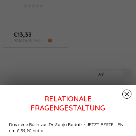
€13,33
+
(€14,66 Inkl. MwSt.)
Am
meisten
angesehen
RELATIONALE
FRAGENGESTALTUNG
Das neue Buch von Dr. Sonja Radatz - JETZT BESTELLEN
um € 59,90 netto