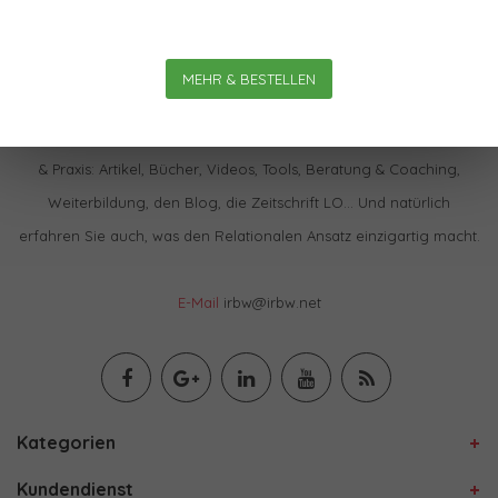
MEHR & BESTELLEN
Im IBRW Shop finden Sie praktisch alles zur Relationalen Theorie
& Praxis: Artikel, Bücher, Videos, Tools, Beratung & Coaching,
Weiterbildung, den Blog, die Zeitschrift LO… Und natürlich
erfahren Sie auch, was den Relationalen Ansatz einzigartig macht.
E-Mail
irbw@irbw.net
Kategorien
Kundendienst