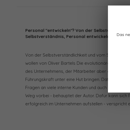
Personal "entwickeln"? Von der Selbstverständl
Das ne
Selbstverständnis, Personal entwickeln zu wolle
Von der Selbstverständlichkeit und vom Selbstverst
wollen von Oliver Bartels Die evolutionäre Personal
des Unternehmens, der Mitarbeiter aber auch die Zie
Führungskraft unter eine Hut bringen. Dafür müssen
Fragen an viele interne Kunden und auch an sich selb
Weg vorbei - behauptet der Autor. Dafür kann sich
erfolgreich im Unternehmen aufstellen - verspricht er