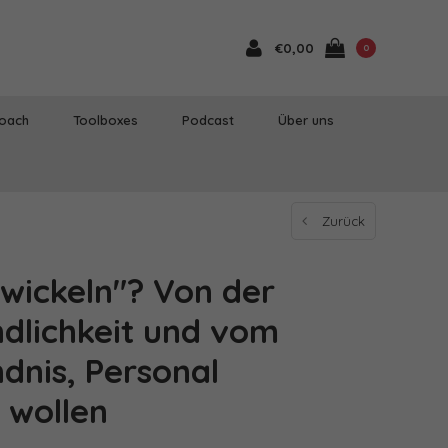
€0,00
0
Coach
Toolboxes
Podcast
Über uns
Zurück
twickeln"? Von der
ndlichkeit und vom
dnis, Personal
 wollen