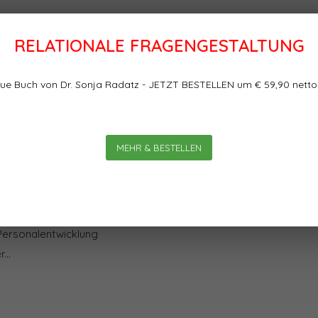
RELATIONALE FRAGENGESTALTUNG
Bewertungen
ichkeit und vom
ue Buch von Dr. Sonja Radatz - JETZT BESTELLEN um € 59,90 netto
n
ändnis, Personal entwickeln zu
0
0
Sterne, basierend auf
MEHR & BESTELLEN
entwicklung muss die Ziele
le der jeweiligen
 Personalentwickler viele
st stellen. Daran führt kein
 Personalentwicklung
...