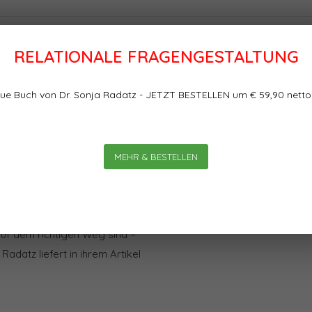
RELATIONALE FRAGENGESTALTUNG
Bewertungen
ue Buch von Dr. Sonja Radatz - JETZT BESTELLEN um € 59,90 netto
tz Es ist immer wieder ein
0
0
Sterne, basierend auf
ierarchiezugehörigkeiten: Was
ieder gerne weg oder
MEHR & BESTELLEN
analysen oder
rklich“ wollen und wozu wir
se Frage überhaupt delegieren?
 auf dem richtigen Weg sind –
adatz liefert in ihrem Artikel