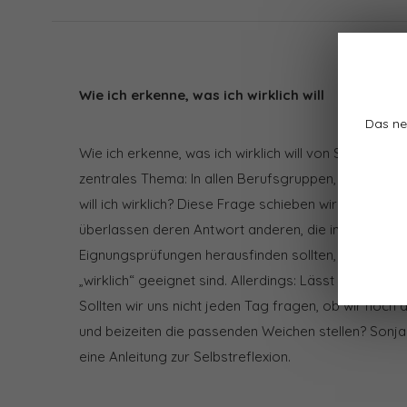
Wie ich erkenne, was ich wirklich will
Das ne
Wie ich erkenne, was ich wirklich will von Sonja Rada
zentrales Thema: In allen Berufsgruppen, in allen H
will ich wirklich? Diese Frage schieben wir immer w
überlassen deren Antwort anderen, die in Potential
Eignungsprüfungen herausfinden sollten, was wir „wi
„wirklich“ geeignet sind. Allerdings: Lässt sich die
Sollten wir uns nicht jeden Tag fragen, ob wir noch
und beizeiten die passenden Weichen stellen? Sonja R
eine Anleitung zur Selbstreflexion.