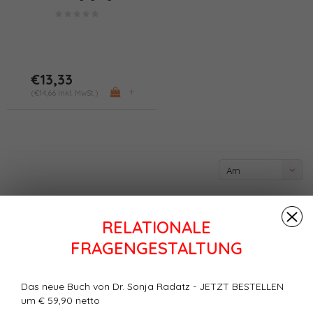
(PDF/Print)
€13,33
+
(€14,66 Inkl. MwSt.)
Am
meisten
angesehen
RELATIONALE
FRAGENGESTALTUNG
Das neue Buch von Dr. Sonja Radatz - JETZT BESTELLEN
um € 59,90 netto