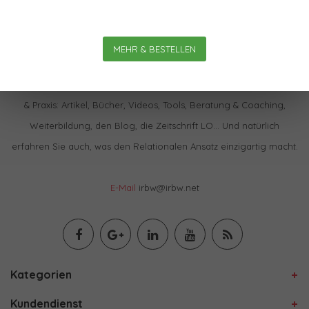
MEHR & BESTELLEN
Im IBRW Shop finden Sie praktisch alles zur Relationalen Theorie
& Praxis: Artikel, Bücher, Videos, Tools, Beratung & Coaching,
Weiterbildung, den Blog, die Zeitschrift LO… Und natürlich
erfahren Sie auch, was den Relationalen Ansatz einzigartig macht.
E-Mail
irbw@irbw.net
Kategorien
Kundendienst