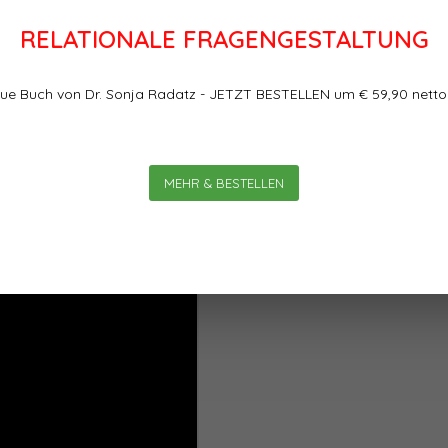
andeln"
RELATIONALE FRAGENGESTALTUNG
eht
ue Buch von Dr. Sonja Radatz - JETZT BESTELLEN um € 59,90 netto
MEHR & BESTELLEN
eln bringen