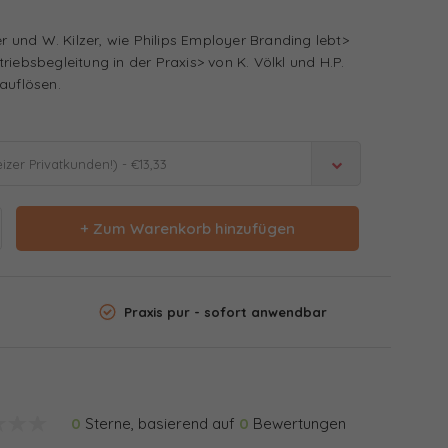
er und W. Kilzer, wie Philips Employer Branding lebt>
riebsbegleitung in der Praxis> von K. Völkl und H.P.
auflösen.
zer Privatkunden!) - €13,33
+ Zum Warenkorb hinzufügen
Praxis pur - sofort anwendbar
0
Sterne, basierend auf
0
Bewertungen