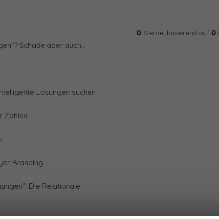
0
0
Sterne, basierend auf
ngen"? Schade aber auch...
 intelligente Lösungen suchen
r Zahlen
n
loyer Branding
egangen": Die Relationale