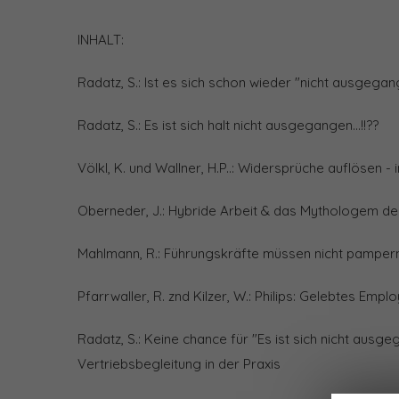
INHALT:
Radatz, S.: Ist es sich schon wieder "nicht ausgega
Radatz, S.: Es ist sich halt nicht ausgegangen...!!??
Völkl, K. und Wallner, H.P..: Widersprüche auflösen -
Oberneder, J.: Hybride Arbeit & das Mythologem de
Mahlmann, R.: Führungskräfte müssen nicht pamper
Pfarrwaller, R. znd Kilzer, W.: Philips: Gelebtes Emp
Radatz, S.: Keine chance für "Es ist sich nicht ausg
Vertriebsbegleitung in der Praxis