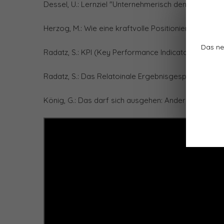
Dessel, U.: Lernziel "Unternehmerisch denken und h
Herzog, M.: Wie eine kraftvolle Positionierung entst
Das ne
Radatz, S.: KPI (Key Performance Indicator)
Radatz, S.: Das Relatoinale Ergebnisgespräch
König, G.: Das darf sich ausgehen: Andere zum Läch