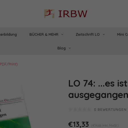
erbildung
BÜCHER & MEHR
Zeitschrift LO
Mini 
Blog
(PDF/Print)
LO 74: ...es is
ausgegangen 
0 BEWERTUNGEN
€13,33
(€14,66 Inkl. MwSt.)