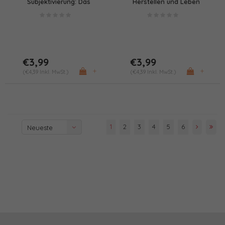
Subjektivierung: Das
Herstellen und Leben
geglückte Leben einfach
gestalten
€3,99
€3,99
+
+
(€4,39 Inkl. MwSt.)
(€4,39 Inkl. MwSt.)
1
2
3
4
5
6
Neueste
Produkte