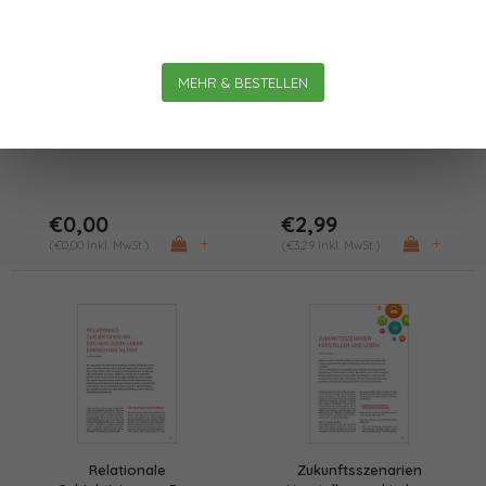
Warum der radikale
Ein geglücktes Leben
MEHR & BESTELLEN
Zukunftsfokus im
gezielt Unterstützen
Coaching?
€0,00
€2,99
+
+
(€0,00 Inkl. MwSt.)
(€3,29 Inkl. MwSt.)
Relationale
Zukunftsszenarien