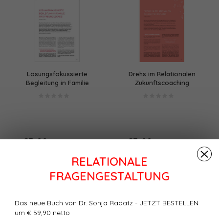
Lösungsfokussierte
Drehs im Relationalen
Begleitung in Familie
Zukunftscoaching
und Freundeskreis
€3,99
€3,99
+
+
(€4,39 Inkl. MwSt.)
(€4,39 Inkl. MwSt.)
RELATIONALE
FRAGENGESTALTUNG
Das neue Buch von Dr. Sonja Radatz - JETZT BESTELLEN
um € 59,90 netto