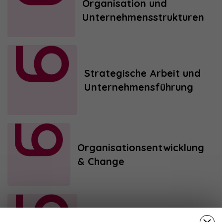
Organisation und
Unternehmensstrukturen
Strategische Arbeit und
Unternehmensführung
Organisationsentwicklung
& Change