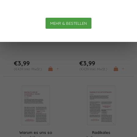
Psychologische
Die Kunst des Möglichen
MEHR & BESTELLEN
Sicherheit
üben
€3,99
€3,99
+
+
(€4,39 Inkl. MwSt.)
(€4,39 Inkl. MwSt.)
Warum es uns so
Radikales