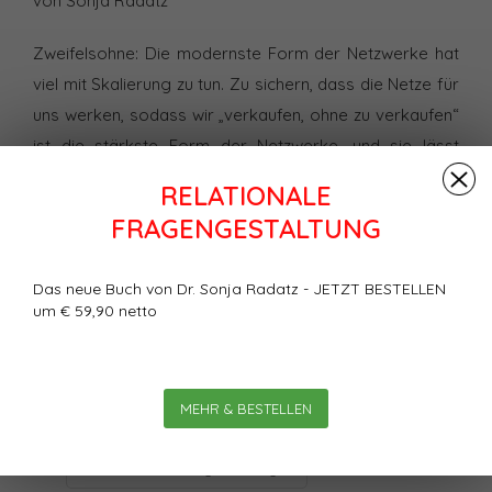
von Sonja Radatz
Zweifelsohne: Die modernste Form der Netzwerke hat
viel mit Skalierung zu tun. Zu sichern, dass die Netze für
uns werken, sodass wir „verkaufen, ohne zu verkaufen“
ist die stärkste Form der Netzwerke, und sie lässt
unserer Kreativität freien Raum für viele interessante
RELATIONALE
Geschäftsmodelle. Allerdings – damit am Ende das
FRAGENGESTALTUNG
Ergebnis funktioniert, braucht es meiner Erfahrung nach
ein paar Zutaten, die nicht zu unterschätzen sind.
Das neue Buch von Dr. Sonja Radatz - JETZT BESTELLEN
um € 59,90 netto
Bewertungen
0
Sterne, basierend auf
0
Bewertungen
MEHR & BESTELLEN
Ihre Bewertung hinzufügen