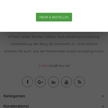
MEHR & BESTELLEN
Im IBRW Shop finden Sie praktisch alles zur Relationalen Theorie
& Praxis: Artikel, Bücher, Videos, Tools, Beratung & Coaching,
Weiterbildung, den Blog, die Zeitschrift LO… Und natürlich
erfahren Sie auch, was den Relationalen Ansatz einzigartig macht.
E-Mail
irbw@irbw.net
Kategorien
Kundendienst