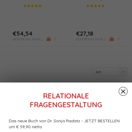
€54,54
€27,18
+
+
(€59,99 Inkl. MwSt.)
(€29,90 Inkl. MwSt.)
Am
meisten
angesehen
RELATIONALE
FRAGENGESTALTUNG
Das neue Buch von Dr. Sonja Radatz - JETZT BESTELLEN
um € 59,90 netto