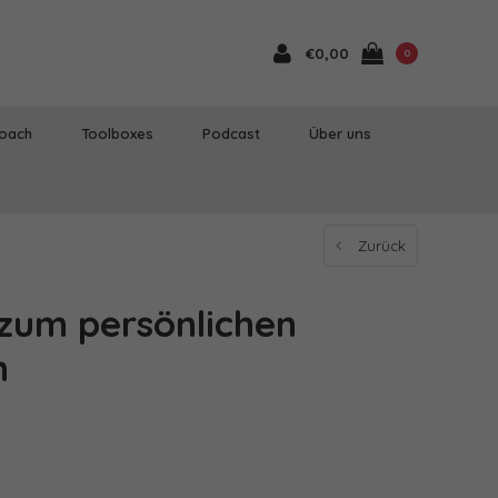
€0,00
0
Coach
Toolboxes
Podcast
Über uns
Zurück
 zum persönlichen
n