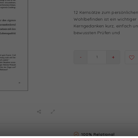
12 Kernsätze zum persönliche
Wohlbefinden ist ein wichtiger
Kerngedanken kurz, einfach und
bewussten Prüfen und
-
+
100% Relational