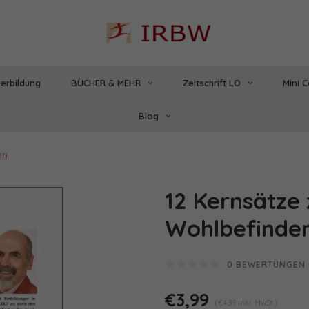
erbildung
BÜCHER & MEHR
Zeitschrift LO
Mini 
Blog
en
12 Kernsätze
Wohlbefinde
0 BEWERTUNGEN
€3,99
(€4,39 Inkl. MwSt.)