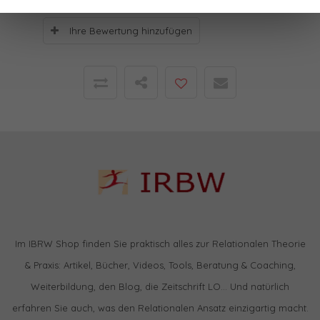
Ihre Bewertung hinzufügen
Im IBRW Shop finden Sie praktisch alles zur Relationalen Theorie
& Praxis: Artikel, Bücher, Videos, Tools, Beratung & Coaching,
Weiterbildung, den Blog, die Zeitschrift LO… Und natürlich
erfahren Sie auch, was den Relationalen Ansatz einzigartig macht.