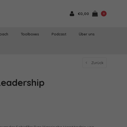
€0,00
0
Coach
Toolboxes
Podcast
Über uns
Zurück
Leadership
exander Schieffer Das klassische Verständnis von