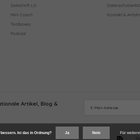
Zeitschrift LO
Datenschutzerkl
Mini Coach
Kontakt & Anfahr
Toolboxes
Podcast
ionale Artikel, Blog &
bessern. Ist das in Ordnung?
Ja
Nein
Für weitere