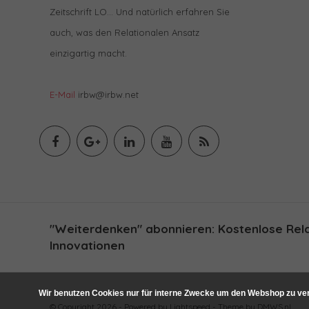
Zeitschrift LO… Und natürlich erfahren Sie
auch, was den Relationalen Ansatz
einzigartig macht.
E-Mail
irbw@irbw.net
"Weiterdenken" abonnieren: Kostenlose Relat
Innovationen
Wir benutzen Cookies nur für interne Zwecke um den Webshop zu ver
© Copyright 2026 - Powered by
Lightspeed
- Theme by
DMWS.nl