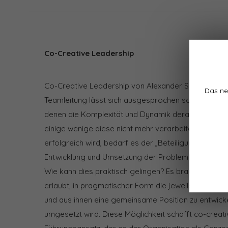
Co-Creative Leadership
Co-Creative Leadership von Alexander Schieffer Da
Das ne
Teamleitung lässt sich ausgesprochen schwierig aufr
denen die Komplexität und Dynamik derart gestiegen
einige wenige diese nicht mehr verarbeiten können.
erfolgreich wird, bedarf es der „Beteiligung der ohn
Entwicklung und Umsetzung der Problemlösung – u
Wie kann dies praktisch gelingen? Es braucht einen 
erlaubt, in pragmatischer Form die jeweils relevant
und aus ihnen eine gemeinsame Position zu entwick
umgesetzt wird. Diese Möglichkeit schafft co-creativ