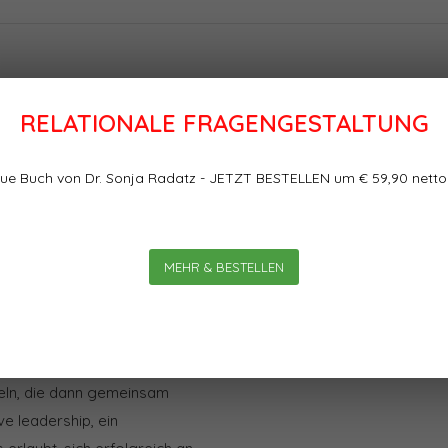
Bewertungen
RELATIONALE FRAGENGESTALTUNG
s klassische Verständnis von
ue Buch von Dr. Sonja Radatz - JETZT BESTELLEN um € 59,90 netto
0
0
Sterne, basierend auf
echterhalten in Zeiten, in
 sind, dass ein Einzelner bzw.
 Damit Teamleitung
MEHR & BESTELLEN
ehin Beteiligten” an der
nd damit am Führungsprozess.
Leadership- Ansatz, der
en Perspektiven einzubeziehen
eln, die dann gemeinsam
e leadership, ein