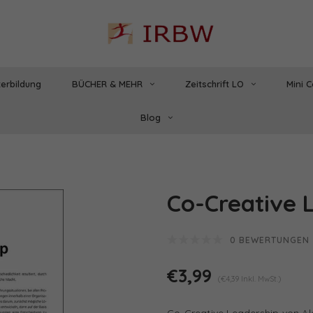
erbildung
BÜCHER & MEHR
Zeitschrift LO
Mini 
Blog
Co-Creative 
0 BEWERTUNGEN
€3,99
(€4,39 Inkl. MwSt.)
Co-Creative Leadership von Al