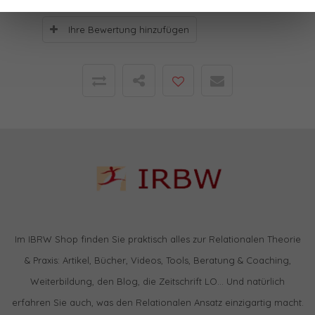
Ihre Bewertung hinzufügen
Im IBRW Shop finden Sie praktisch alles zur Relationalen Theorie
& Praxis: Artikel, Bücher, Videos, Tools, Beratung & Coaching,
Weiterbildung, den Blog, die Zeitschrift LO… Und natürlich
erfahren Sie auch, was den Relationalen Ansatz einzigartig macht.