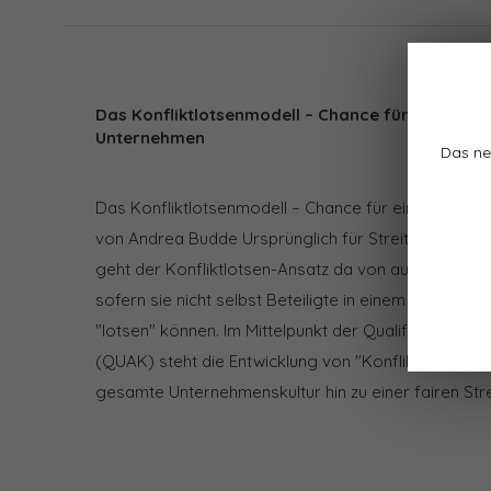
Das Konfliktlotsenmodell – Chance für eine neue 
Unternehmen
Das ne
Das Konfliktlotsenmodell – Chance für eine neue Kon
von Andrea Budde Ursprünglich für Streitigkeiten zw
geht der Konfliktlotsen-Ansatz da von aus, dass "pee
sofern sie nicht selbst Beteiligte in einem Konflikt si
"lotsen" können. Im Mittelpunkt der Qualifizierung zu
(QUAK) steht die Entwicklung von "Konfliktkompetenz"
gesamte Unternehmenskultur hin zu einer fairen Stre