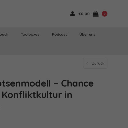
€0,00
0
Coach
Toolboxes
Podcast
Über uns
Zurück
lotsenmodell – Chance
Konfliktkultur in
n