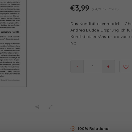
€3,99
(€4,39 Inkl. MwSt.)
Das Konfliktlotsenmodell – Cha
Andrea Budde Ursprünglich für 
Konfliktlotsen-Ansatz da von au
nic
-
+
100% Relational