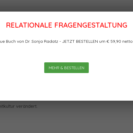
RELATIONALE FRAGENGESTALTUNG
Bewertungen
Konfliktkultur in
ue Buch von Dr. Sonja Radatz - JETZT BESTELLEN um € 59,90 netto
fliktkultur in Unternehmen
0
0
Sterne, basierend auf
ischen Schülern entwickelt,
MEHR & BESTELLEN
rs", Gleichgestellte, Interne –
nd – durch Streitsituationen
m Betrieblichen Konfliktlotsen
, die im Idealfall die
itkultur verändert.