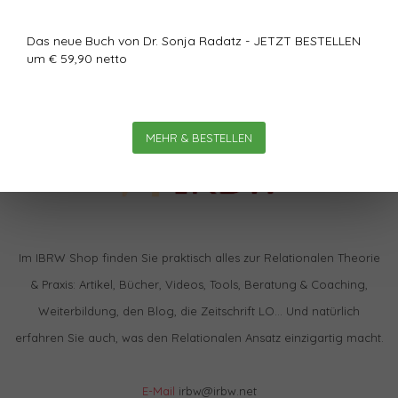
Das neue Buch von Dr. Sonja Radatz - JETZT BESTELLEN
um € 59,90 netto
MEHR & BESTELLEN
Im IBRW Shop finden Sie praktisch alles zur Relationalen Theorie
& Praxis: Artikel, Bücher, Videos, Tools, Beratung & Coaching,
Weiterbildung, den Blog, die Zeitschrift LO… Und natürlich
erfahren Sie auch, was den Relationalen Ansatz einzigartig macht.
E-Mail
irbw@irbw.net