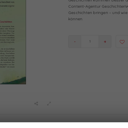
Content-Agentur GeschichtenWe
Geschichten bringen – und wie 
können.
-
+
100% Relational