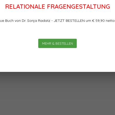
RELATIONALE FRAGENGESTALTUNG
ue Buch von Dr. Sonja Radatz - JETZT BESTELLEN um € 59,90 netto
Bewertungen
lingt besser, als wenn es bloß
MEHR & BESTELLEN
0
0
Sterne, basierend auf
 Journalistin und Inhaberin
htet von der Herausforderung,
eigene Erfolgsgeschichte