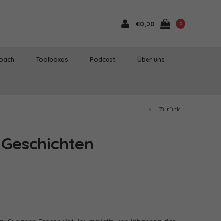
€0,00
0
Coach
Toolboxes
Podcast
Über uns
Zurück
 Geschichten
 Susanne Prosser ist Journalistin und Inhaberin der