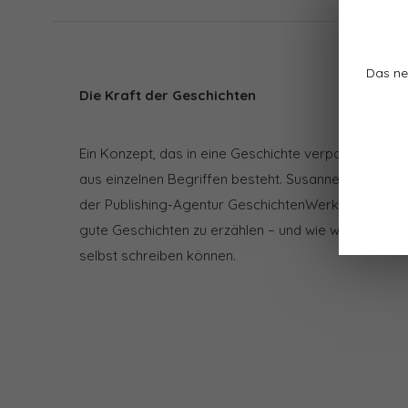
Das ne
Die Kraft der Geschichten
Ein Konzept, das in eine Geschichte verpackt ist, ge
aus einzelnen Begriffen besteht. Susanne Prosser ist
der Publishing-Agentur GeschichtenWerk. Sie beric
gute Geschichten zu erzählen – und wie wir unsere 
selbst schreiben können.