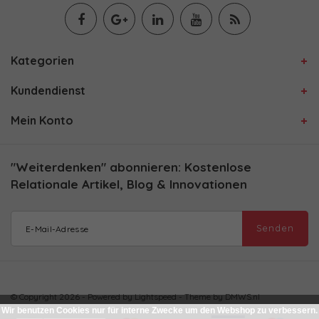
Kategorien
Kundendienst
Mein Konto
"Weiterdenken" abonnieren: Kostenlose
Relationale Artikel, Blog & Innovationen
Senden
© Copyright 2026 - Powered by
Lightspeed
- Theme by
DMWS.nl
Wir benutzen Cookies nur für interne Zwecke um den Webshop zu verbessern.