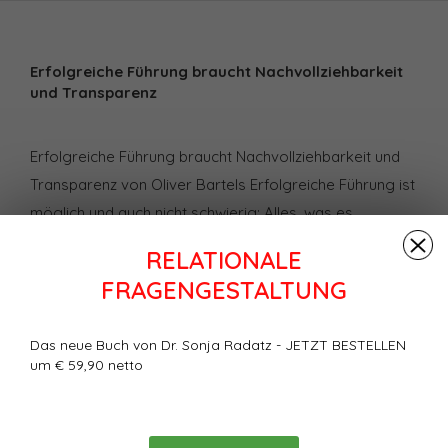
Erfolgreiche Führung braucht Nachvollziehbarkeit
und Transparenz
Erfolgreiche Führung braucht Nachvollziehbarkeit und
Transparenz von Oliver Bartels Erfolgreiche Führung ist
möglich und auch nicht schwierig: Alles, was es
benötigt, sind klare Rahmen und eine zielgerichtete und
RELATIONALE
geplante Vorgehensweise bei Rahmendefinition,
FRAGENGESTALTUNG
Rahmenkommunikation und Rahmenveränderung, meint
Oliver Bartels. Im folgenden Artikel räumt er häufige
Das neue Buch von Dr. Sonja Radatz - JETZT BESTELLEN
Missverständnisse aus der Praxis aus und skizziert
um € 59,90 netto
einen einfachen Weg für geplante und zielgerichtete
Führungsarbeit.