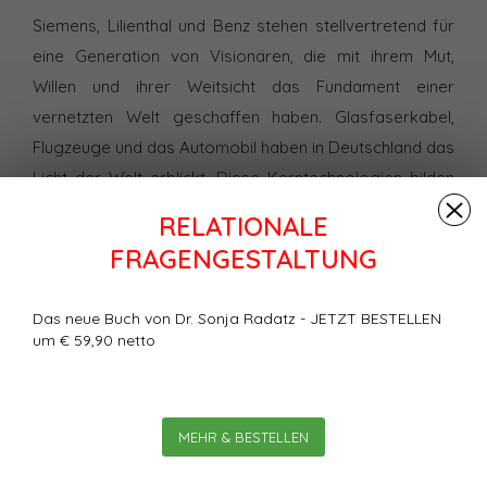
Siemens, Lilienthal und Benz stehen stellvertretend für
eine Generation von Visionären, die mit ihrem Mut,
Willen und ihrer Weitsicht das Fundament einer
vernetzten Welt geschaffen haben. Glasfaserkabel,
Flugzeuge und das Automobil haben in Deutschland das
Licht der Welt erblickt. Diese Kerntechnologien bilden
heute die Basis für die Vernetzung der Welt. Allein: Wo
RELATIONALE
ist die Innovationskraft Deutschlands heute? Woran
FRAGENGESTALTUNG
mangelt es? Welche Chancen werden liegen gelassen?
Und: Welche Paradigmen müssen für eine neue Ära der
Das neue Buch von Dr. Sonja Radatz - JETZT BESTELLEN
Visionäre (endlich) aufgegeben werden?
um € 59,90 netto
Bewertungen
0
Sterne, basierend auf
0
MEHR & BESTELLEN
Bewertungen