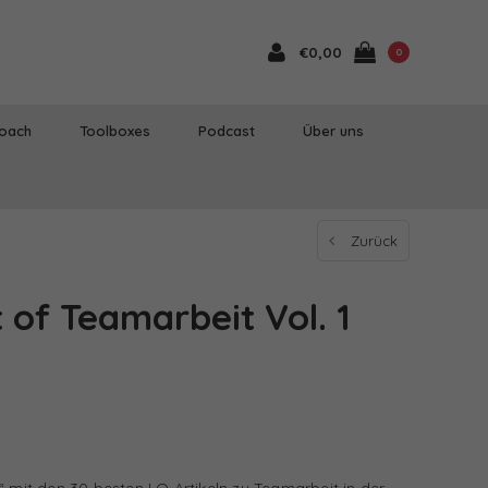
€0,00
0
Coach
Toolboxes
Podcast
Über uns
Zurück
 of Teamarbeit Vol. 1
“ mit den 30 besten LO Artikeln zu Teamarbeit in der