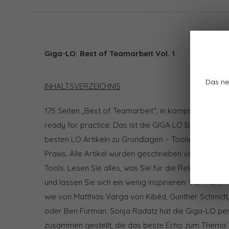
Giga-LO: Best of Teamarbeit Vol. 1
Das ne
INHALTSVERZEICHNIS
175 Seiten „Best of Teamarbeit“, in komprimierter F
ready for practice: Das ist die GIGA LO Best of Team
besten LO Artikeln zu Grundlagen – Tools – Anwend
Praxis. Alle Artikel wurden geschrieben von den Be
Tools. Lesen Sie alles, was Sie für die Relationale 
und lassen Sie sich ein wenig inspirieren: Von FISH!
wie von Matthias Varga von Kibéd, Gunther Schmidt
oder Ben Furman. Sonja Radatz hat die Giga-LO pers
zusammen gestellt, die das beste Echo zum Thema 