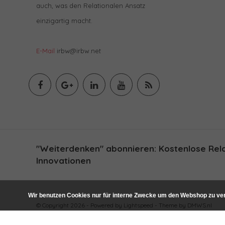
auch, was den Relationalen Ansatz
einzigartig macht.
E-Mail
irbw@irbw.net
"Weiterdenken" abonnieren: Kostenlose Relat
Innovationen
Wir benutzen Cookies nur für interne Zwecke um den Webshop zu ver
© Copyright 2026 - Powered by
Lightspeed
- Theme by
DMWS.nl