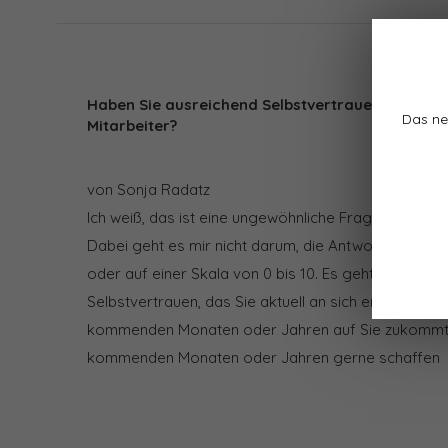
Haben Sie ausreichend Selbstvertrauen? Und Ih
Das ne
Mitarbeiter?
von Sonja Radatz
Ich weiß, das ist eine ungewöhnliche Frage: Wieviel
Dabei geht es mir nicht darum, die Antwort in einer
oder auf einer Skala von 0 bis 10. Es geht mir vielm
Selbstvertrauen, das Sie aktuell an sich erleben, aus
kommenden Monaten oder Jahren auf Sie zukommt, 
kommenden Monaten oder Jahren gerne schaffen