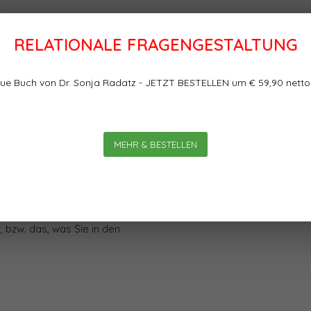
RELATIONALE FRAGENGESTALTUNG
Bewertungen
re Führungskräfte und
ue Buch von Dr. Sonja Radatz - JETZT BESTELLEN um € 59,90 netto
0
0
Sterne, basierend auf
MEHR & BESTELLEN
 Selbstvertrauen haben Sie?
 Menge auszudrücken - in Kilo
ehr um die Frage, Reicht das
 für das, was in den
bzw. das, was Sie in den