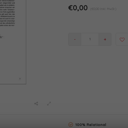
€0,00
(€0,00 Inkl. MwSt.)
-
+
100% Relational