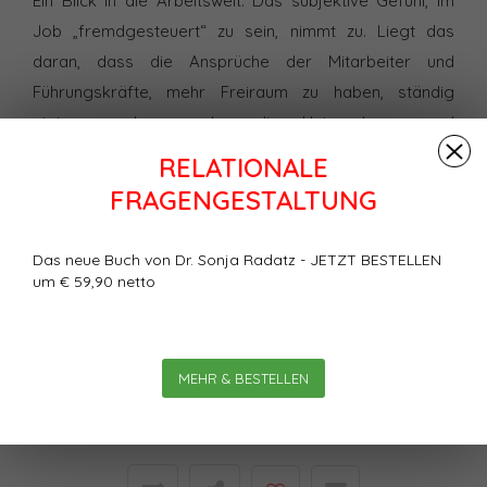
Ein Blick in die Arbeitswelt: Das subjektive Gefühl, im
Job „fremdgesteuert“ zu sein, nimmt zu. Liegt das
daran, dass die Ansprüche der Mitarbeiter und
Führungskräfte, mehr Freiraum zu haben, ständig
steigen, oder werden die Unternehmen und
Organisationen immer engmaschiger organisiert,
RELATIONALE
sodass sich alle Mitglieder der Organisation nolens
FRAGENGESTALTUNG
volens eingeengt fühlen?
Das neue Buch von Dr. Sonja Radatz - JETZT BESTELLEN
Bewertungen
um € 59,90 netto
0
Sterne, basierend auf
0
Bewertungen
MEHR & BESTELLEN
Ihre Bewertung hinzufügen