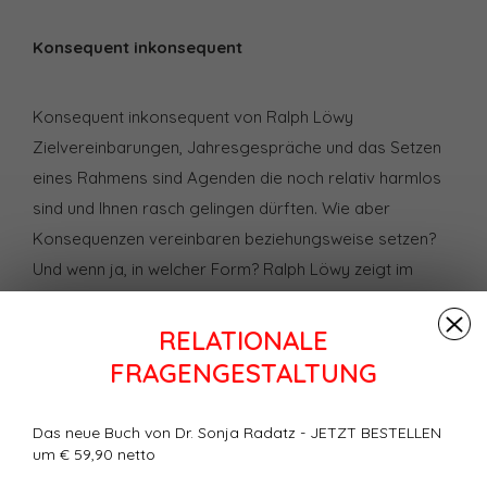
Konsequent inkonsequent
Konsequent inkonsequent von Ralph Löwy
Zielvereinbarungen, Jahresgespräche und das Setzen
eines Rahmens sind Agenden die noch relativ harmlos
sind und Ihnen rasch gelingen dürften. Wie aber
Konsequenzen vereinbaren beziehungsweise setzen?
Und wenn ja, in welcher Form? Ralph Löwy zeigt im
folgenden Artikel auf, wie Sie wirksam Konsequenzen
setzen können.
RELATIONALE
FRAGENGESTALTUNG
Bewertungen
5
Sterne, basierend auf
1
Bewertungen
Das neue Buch von Dr. Sonja Radatz - JETZT BESTELLEN
um € 59,90 netto