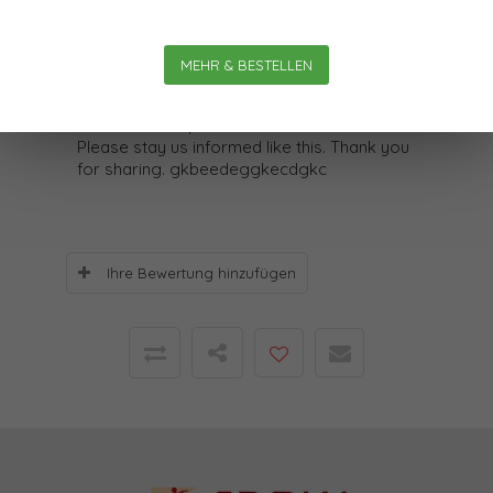
Smithe142
05-09-2018
MEHR & BESTELLEN
It is actually a nice and helpful piece of
information. I am happy that you simply
shared this helpful information with us.
Please stay us informed like this. Thank you
for sharing. gkbeedeggkecdgkc
Ihre Bewertung hinzufügen