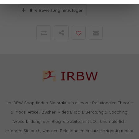
Ihre Bewertung hinzufügen
Im IBRW Shop finden Sie praktisch alles zur Relationalen Theorie
& Praxis: Artikel, Bücher, Videos, Tools, Beratung & Coaching,
Weiterbildung, den Blog, die Zeitschrift LO… Und natürlich
erfahren Sie auch, was den Relationalen Ansatz einzigartig macht.