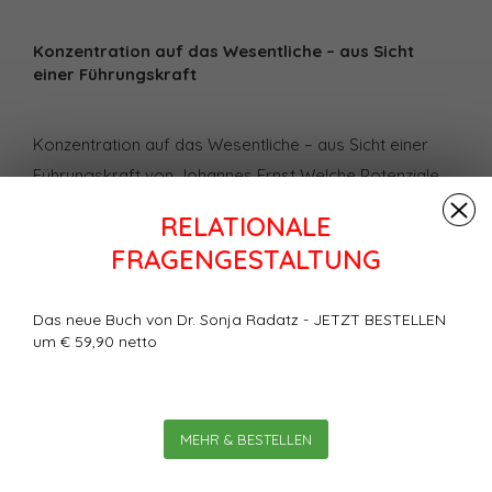
Konzentration auf das Wesentliche – aus Sicht
einer Führungskraft
Konzentration auf das Wesentliche – aus Sicht einer
Führungskraft von Johannes Ernst Welche Potenziale
können Sie konsequent ausschöpfen, um mit „weniger“
RELATIONALE
„mehr“ zu erreichen? Johannes Ernst macht sich
FRAGENGESTALTUNG
darüber in seinem Artikel Gedanken – aus der Sicht
einer Führungskraft. Das Ergebnis: Viele Ideen und
Das neue Buch von Dr. Sonja Radatz - JETZT BESTELLEN
Inspirationen, in knapper Form dargestellt.
um € 59,90 netto
Bewertungen
0
Sterne, basierend auf
0
MEHR & BESTELLEN
Bewertungen