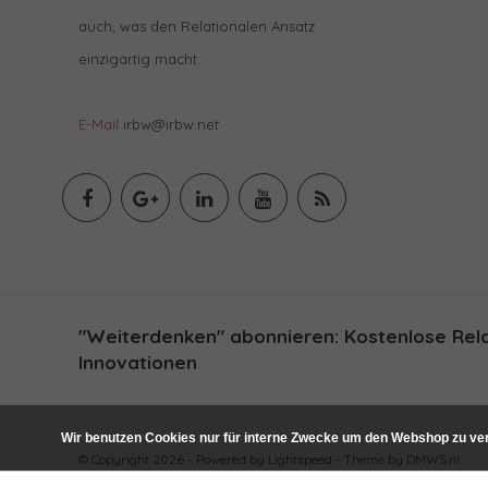
auch, was den Relationalen Ansatz
einzigartig macht.
E-Mail
irbw@irbw.net
"Weiterdenken" abonnieren: Kostenlose Relat
Innovationen
Wir benutzen Cookies nur für interne Zwecke um den Webshop zu ver
© Copyright 2026 - Powered by
Lightspeed
- Theme by
DMWS.nl