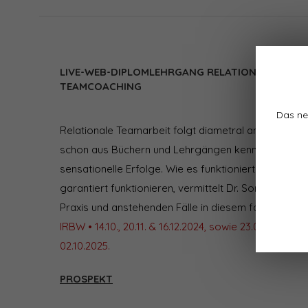
LIVE-WEB-DIPLOMLEHRGANG RELATIONALE TEAM
TEAMCOACHING
Das ne
Relationale Teamarbeit folgt diametral anderen Gru
schon aus Büchern und Lehrgängen kennen – und zei
sensationelle Erfolge. Wie es funktioniert und welc
garantiert funktionieren, vermittelt Dr. Sonja Radatz
Praxis und anstehenden Fälle in diesem faszinieren
IRBW • 14.10., 20.11. & 16.12.2024, sowie 23.01., 06.02., 2
02.10.2025.
PROSPEKT