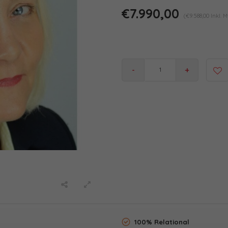
€7.990,00
(€9.588,00 Inkl. M
-
+
100% Relational