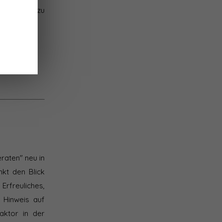
 die Lücke zu
raten" neu in
kt den Blick
Erfreuliches,
r Hinweis auf
aktor in der