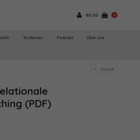
€0,00
0
Coach
Toolboxes
Podcast
Über uns
Zurück
elationale
hing (PDF)