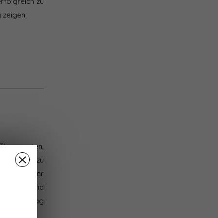
rfolgreich zu
 zeigen.
Therapeuten,
rigkeiten zu
e wir unserer
roblemen und
einen Auftrag