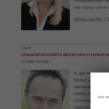
Voraussetzungen Rela
sein. Und sie verrät 
ARTIKEL KAUFEN
|
Cover
LÖSUNGSFOKUSSIERTE BEGLEITUNG IN FAMILIE U
von Ben Furman
Es gibt eine Menge 
Berater und Coaches
überwinden, aber au
Familie und unseren
Das ne
Schwierigkeiten konf
haben, professionel