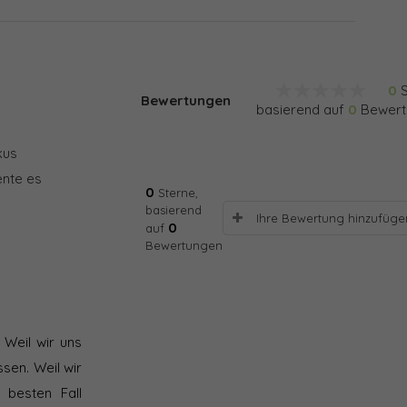
0
S
Bewertungen
basierend auf
0
Bewert
kus
ente es
0
Sterne,
basierend
Ihre Bewertung hinzufüge
0
auf
Bewertungen
 Weil wir uns
sen. Weil wir
 besten Fall