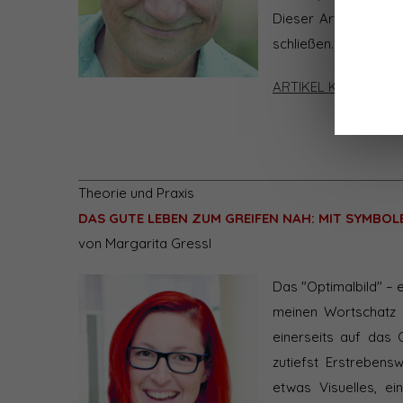
Dieser Artikel des 
schließen.
ARTIKEL KAUFEN
|
Theorie und Praxis
DAS GUTE LEBEN ZUM GREIFEN NAH: MIT SYMBOL
von Margarita Gressl
Das "Optimalbild" – 
meinen Wortschatz a
einerseits auf das 
zutiefst Erstrebens
etwas Visuelles, e