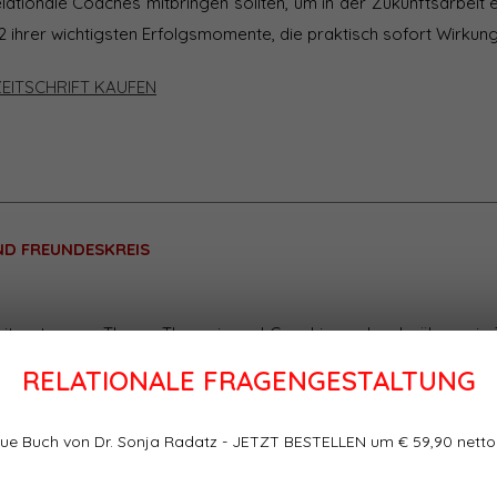
tionale Coaches mitbringen sollten, um in der Zukunftsarbeit e
12 ihrer wichtigsten Erfolgsmomente, die praktisch sofort Wirkung
ZEITSCHRIFT KAUFEN
ND FREUNDESKREIS
Literatur zum Thema Therapie und Coaching oder darüber, wie 
 ihren Klienten am besten helfen können, Probleme und Schwie
RELATIONALE FRAGENGESTALTUNG
s irgendeinem Grund finden wir wenig Hilfreiches darüber, wi
 Freunden am besten helfen können, wenn sie uns mit ihren P
ue Buch von Dr. Sonja Radatz - JETZT BESTELLEN um € 59,90 netto
rontieren. Das Besondere an solchen Situationen ist, dass wir k
l zu handeln – und auch keinen bekommen.