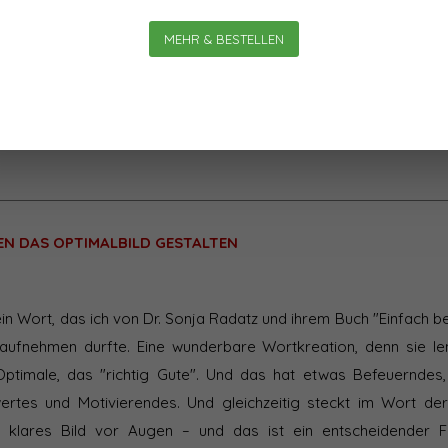
bekannten finnischen Therapeuten Ben Furman ist ein Versuch,
MEHR & BESTELLEN
ZEITSCHRIFT KAUFEN
EN DAS OPTIMALBILD GESTALTEN
ein Wort, das ich von Dr. Sonja Radatz und ihrem Buch "Einfach be
ufnehmen durfte. Eine wunderbare Wortkreation, denn sie len
Optimale, das "richtig Gute". Und das hat etwas Befeuerndes, 
wertes und Motivierendes. Und gleichzeitig steckt im Wort de
in klares Bild vor Augen – und das ist ein entscheidender F