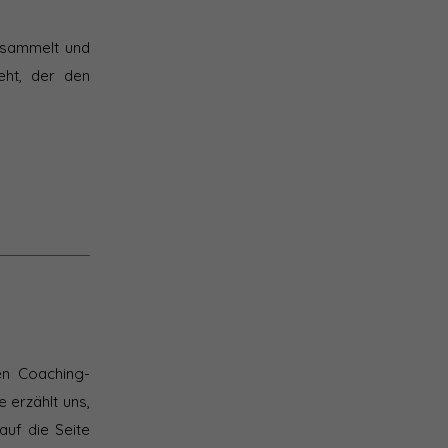
gesammelt und
eht, der den
len Coaching-
e erzählt uns,
auf die Seite