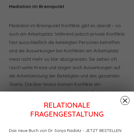
Mediation im Brennpunkt
Mediation im Brennpunkt Konflikte gibt es überall – so
auch am Arbeitsplatz. Während jedoch private Konflikte
fast ausschließlich die beteiligten Personen betreffen,
sind die Auswirkungen bei Konflikten am Arbeitsplatz
meist nicht mehr so klar abzugrenzen. Sie ziehen oft
rasch weite Kreise und zeigen auch Auswirkungen auf
die Arbeitsleistung der Beteiligten und des gesamten
Teams. Darüber hinaus können Konflikte am
Arbeitsplatz auch zu einem sehr heiklen Punkt werden –
etwa dann, wenn es um Streitigkeiten mit dem
RELATIONALE
Vorgesetzten geht, und das Unternehmen droht, als
FRAGENGESTALTUNG
Arbeitgeber in Verruf zu geraten. In solchen
Konfliktsituationen hilft meist Mediation – ein Verfahren
Das neue Buch von Dr. Sonja Radatz - JETZT BESTELLEN