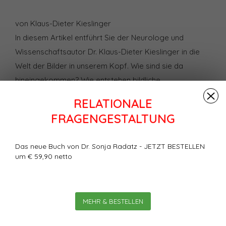
von Klaus-Dieter Kieslinger
In diesem Artikel entführt Sie der Neurologe und
Wissenschaftsautor Dr. Klaus-Dieter Kieslinger in die
Welt der Bilder in unserem Kopf. Wie sind sie da
hineingekommen? Wie entstehen bildliche
Vorstellungen in unserem Gehirn? Und vor allem:
RELATIONALE
Warum erweisen sie sich als derart wirksam, dass so
FRAGENGESTALTUNG
viele auf ihre Wirkung vertrauen — vom Schamanen bis
zum Psychologen, vom Wissenschaftler bis zum
Das neue Buch von Dr. Sonja Radatz - JETZT BESTELLEN
Elitesoldaten?
um € 59,90 netto
Bewertungen
0
Sterne, basierend auf
0
MEHR & BESTELLEN
Bewertungen