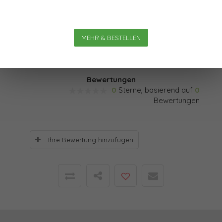
dies: Sie macht, so die These des Autors, Erkenntnis zu
einer nachhaltigen Erfahrung; sie trainiert Flexibilität und
Kreativität – und damit die Kernkompetenzen für die
MEHR & BESTELLEN
Arbeitswelt der Zukunft.
Bewertungen
0
Sterne, basierend auf
0
Bewertungen
Ihre Bewertung hinzufügen