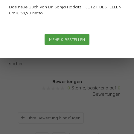
die Produktivität, weisen höhere Fehlzeiten auf und
Das neue Buch von Dr. Sonja Radatz - JETZT BESTELLEN
um € 59,90 netto
zeigen einen geringeren Ideen-Output. Mitarbeiter aber,
die bereit sind, zu einem anderen Arbeitgeber zu
wechseln, erfordern ein viel diffizileres und
aufwändigeres Wissensmanagement als solche, die
MEHR & BESTELLEN
lange bleiben – einmal ganz abgesehen da von, dass
die Kunden eher dazu neigen, nach Alternativen zu
suchen.
Bewertungen
0
Sterne, basierend auf
0
Bewertungen
Ihre Bewertung hinzufügen