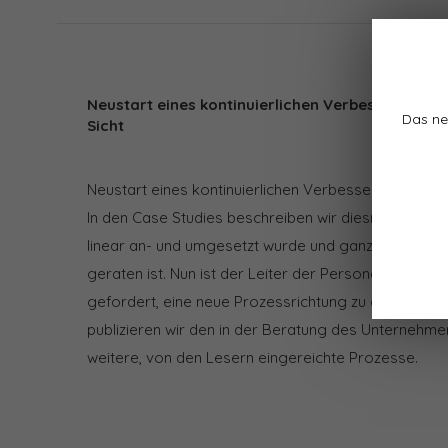
Neustart eines kontinuierlichen Verbesserungs
Das ne
Sicht
Neustart eines kontinuierlichen Verbesserungsproz
In den Case Studies beschreiben wir diesmal den Fa
linear an- und umgesetzt wurde und ganz offensicht
geraten ist. Nun ist der Leiter der Personal- und O
gefordert, eine neue Prozessrichtung zu definieren
publizieren wir den in der Beratung des Unternehm
weitere, von den Lesern eingereichte Prozesse.