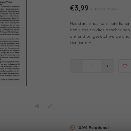
€3,99
(€4,39 Inkl. MwSt.)
Neustart eines kontinuierliche
den Case Studies beschreiben w
an- und umgesetzt wurde und ga
Nun ist der L
-
+
100% Relational