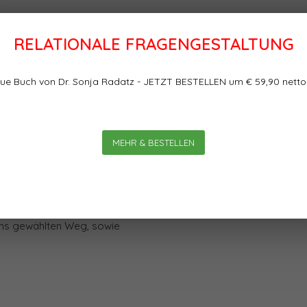
RELATIONALE FRAGENGESTALTUNG
Bewertungen
prozesses aus systemischer
ue Buch von Dr. Sonja Radatz - JETZT BESTELLEN um € 59,90 netto
esses aus systemischer Sicht
0
0
Sterne, basierend auf
MEHR & BESTELLEN
ll eines KVP-Prozesses, der
lich in eine Sakkgasse
rganisationsentwikklung
. In der nächsten Ausgabe
ens gewählten Weg, sowie